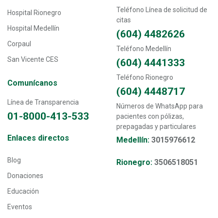
Teléfono Línea de solicitud de
Hospital Rionegro
citas
Hospital Medellín
(604) 4482626
Corpaul
Teléfono Medellín
San Vicente CES
(604) 4441333
Teléfono Rionegro
Comunícanos
(604) 4448717
Línea de Transparencia
Números de WhatsApp para
01-8000-413-533
pacientes con pólizas,
prepagadas y particulares
Transversal - Menú enlaces directos footer
Enlaces directos
Medellín:
3015976612
Blog
Rionegro:
3506518051
Donaciones
Educación
Eventos