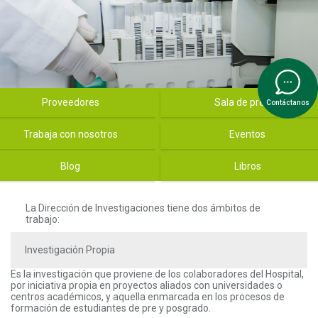
tal San vicente - Menú slider
Proveedores
Sala de prensa
Contáctanos
Trabaja con nosotros
Eventos
Blog
Libros
La Dirección de Investigaciones tiene dos ámbitos de
trabajo:
Investigación Propia
Es la investigación que proviene de los colaboradores del Hospital,
por iniciativa propia en proyectos aliados con universidades o
centros académicos, y aquella enmarcada en los procesos de
formación de estudiantes de pre y posgrado.