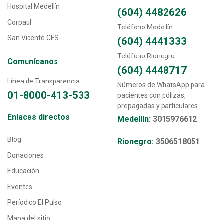
Hospital Medellín
(604) 4482626
Corpaul
Teléfono Medellín
San Vicente CES
(604) 4441333
Teléfono Rionegro
Comunícanos
(604) 4448717
Línea de Transparencia
Números de WhatsApp para
01-8000-413-533
pacientes con pólizas,
prepagadas y particulares
Transversal - Menú enlaces directos footer
Enlaces directos
Medellín:
3015976612
Blog
Rionegro:
3506518051
Donaciones
Educación
Eventos
Períodico El Pulso
Mapa del sitio