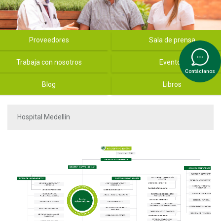
tal San vicente - Menú slider
Proveedores
Sala de prensa
Trabaja con nosotros
Eventos
Contáctanos
Blog
Libros
Hospital Medellín