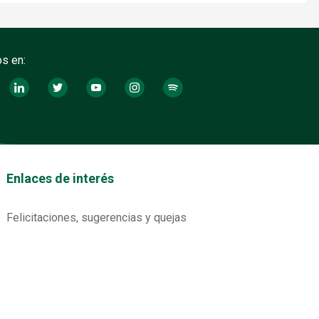
s en:
tos footer
Enlaces de interés
Felicitaciones, sugerencias y quejas
Preguntas frecuentes
Contáctanos
Correo notificaciones judiciales