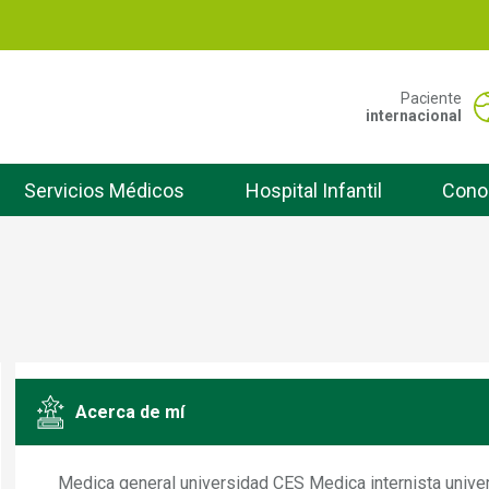
Pasar
al
contenido
principal
Portal San Vicente -
Paciente
internacional
Servicios Médicos
Hospital Infantil
Cono
Acerca de mí
Medica general universidad CES Medica internista univer