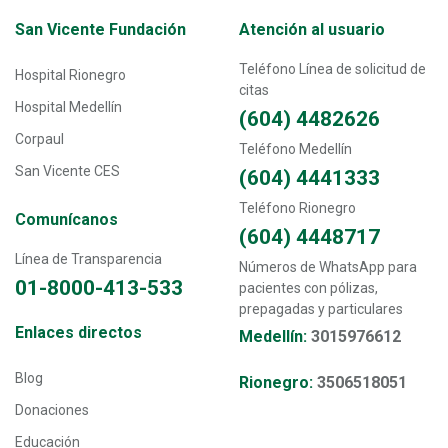
Transversal - Menú San Vicente fundación footer
San Vicente Fundación
Atención al usuario
Teléfono Línea de solicitud de
Hospital Rionegro
citas
Hospital Medellín
(604) 4482626
Corpaul
Teléfono Medellín
San Vicente CES
(604) 4441333
Teléfono Rionegro
Comunícanos
(604) 4448717
Línea de Transparencia
Números de WhatsApp para
01-8000-413-533
pacientes con pólizas,
prepagadas y particulares
Transversal - Menú enlaces directos footer
Enlaces directos
Medellín:
3015976612
Blog
Rionegro:
3506518051
Donaciones
Educación