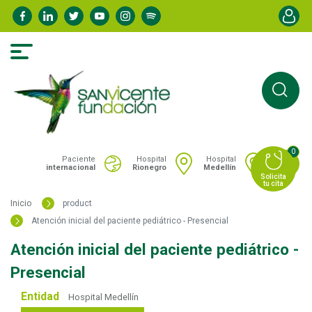
Pasar
Menú de
al
contenido
principal
0
Portal San Vicente - Menú hospitales
Paciente
Hospital
Hospital
internacional
Rionegro
Medellín
Solicita
tu cita
Inicio
product
Atención inicial del paciente pediátrico - Presencial
Atención inicial del paciente pediátrico -
Presencial
Entidad
Hospital Medellín