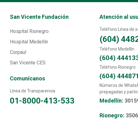
Transversal - Menú San Vicente fundación footer
San Vicente Fundación
Atención al us
Teléfono Línea de so
Hospital Rionegro
(604) 448
Hospital Medellín
Teléfono Medellín
Corpaul
(604) 44413
San Vicente CES
Teléfono Rionegro
(604) 44487
Comunícanos
Números de WhatsAp
Línea de Transparencia
prepagadas y partic
01-8000-413-533
Medellín:
3015
Rionegro:
350