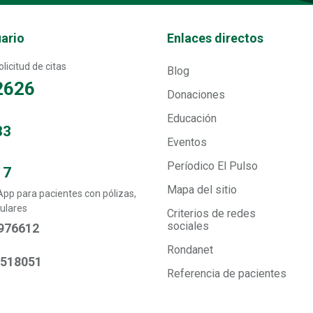
Transversal - Menú enlaces direc
uario
Enlaces directos
licitud de citas
Blog
2626
Donaciones
Educación
33
Eventos
Períodico El Pulso
17
Mapa del sitio
p para pacientes con pólizas,
ulares
Criterios de redes
sociales
976612
Rondanet
6518051
Referencia de pacientes