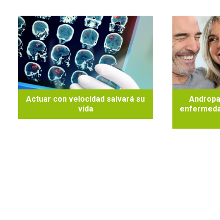
Actuar con velocidad salvará su
Andropa
vida
enfermeda