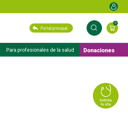
Menú de cu
0
Portal principal
Donaciones
Para profesionales de la salud
Solicita
tu cita