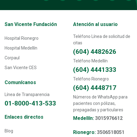
Transversal - Menú San Vicente fundación footer
San Vicente Fundación
Atención al usuario
Teléfono Línea de solicitud de
Hospital Rionegro
citas
Hospital Medellín
(604) 4482626
Corpaul
Teléfono Medellín
San Vicente CES
(604) 4441333
Teléfono Rionegro
Comunícanos
(604) 4448717
Línea de Transparencia
Números de WhatsApp para
01-8000-413-533
pacientes con pólizas,
prepagadas y particulares
Transversal - Menú enlaces directos footer
Enlaces directos
Medellín:
3015976612
Blog
Rionegro:
3506518051