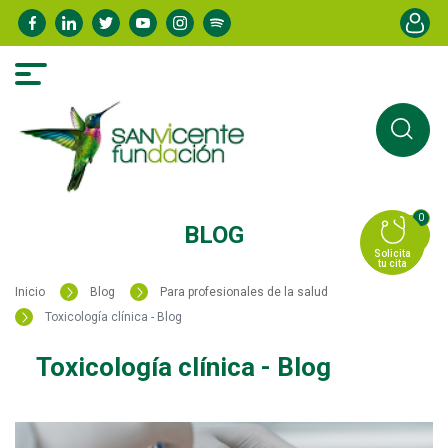
Pasar
Menú de
al
contenido
principal
0
BLOG
Solicita
tu cita
Inicio
Blog
Para profesionales de la salud
Toxicología clínica - Blog
Toxicología clínica - Blog