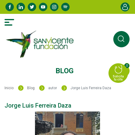
Pasar
Menú de
al
contenido
principal
0
BLOG
Solicita
tu cita
Inicio
Blog
autor
Jorge Luis Ferreira Daza
Jorge Luis Ferreira Daza