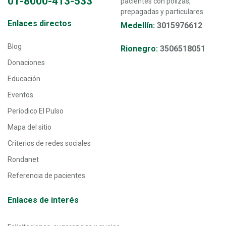
01-8000-413-533
pacientes con pólizas,
prepagadas y particulares
Transversal - Menú enlaces directos footer
Enlaces directos
Medellín:
3015976612
Blog
Rionegro:
3506518051
Donaciones
Educación
Eventos
Períodico El Pulso
Mapa del sitio
Criterios de redes sociales
Rondanet
Referencia de pacientes
Enlaces de interés