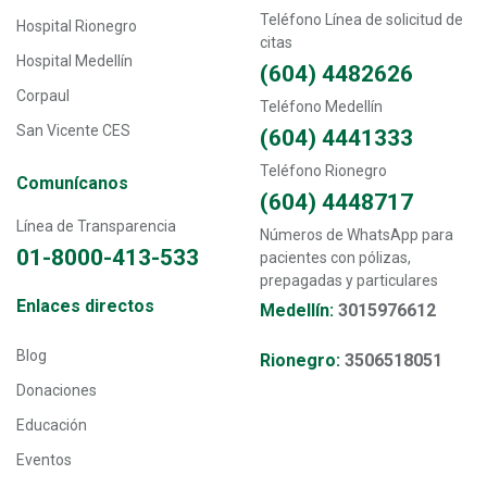
Teléfono Línea de solicitud de
Hospital Rionegro
citas
Hospital Medellín
(604) 4482626
Corpaul
Teléfono Medellín
San Vicente CES
(604) 4441333
Teléfono Rionegro
Comunícanos
(604) 4448717
Línea de Transparencia
Números de WhatsApp para
01-8000-413-533
pacientes con pólizas,
prepagadas y particulares
Transversal - Menú enlaces directos footer
Enlaces directos
Medellín:
3015976612
Blog
Rionegro:
3506518051
Donaciones
Educación
Eventos