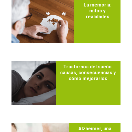
La memoria:
mitos y
realidades
Trastornos del sueño:
causas, consecuencias y
cómo mejorarlos
Alzheimer, una