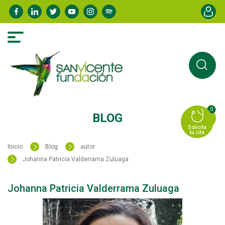
Pasar
Menú de
al
contenido
principal
0
BLOG
Solicita
tu cita
Inicio
Blog
autor
Johanna Patricia Valderrama Zuluaga
Johanna Patricia Valderrama Zuluaga