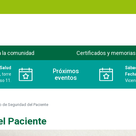
Pasar
al
contenido
principal
a la comunidad
Certificados y memorias
 Salud
Sábad
Próximos
 torre
Fech
eventos
iso 11.
Vicen
o de Seguridad del Paciente
el Paciente