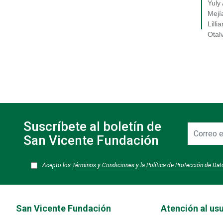
Yuly
Mejí
Lilli
Otal
Suscríbete al boletín de
Correo
electrónic
San Vicente Fundación
Acepto los
Términos y Condiciones
y la
Política de Protección de Da
Transversal - Menú San Vicente fundación footer
San Vicente Fundación
Atención al us