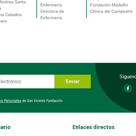
 Andrea Santa
Enfermería
Fundación Medellín
a
Directora de
Clínica del Campestre
ana Ceballos
Enfermería
varo
Sígueno
Enviar
o
tos Personales
de San Vicente Fundación.
Transversal - Menú enlaces direc
uario
Enlaces directos