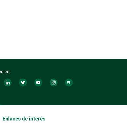
s en:
tos footer
Enlaces de interés