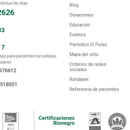
licitud de citas
Blog
2626
Donaciones
Educación
33
Eventos
Períodico El Pulso
17
Mapa del sitio
p para pacientes con pólizas,
ulares
Criterios de redes
sociales
976612
Rondanet
6518051
Referencia de pacientes