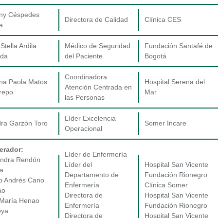
ny Céspedes
Directora de Calidad
Clínica CES
a
 Stella Ardila
Médico de Seguridad
Fundación Santafé de
da
del Paciente
Bogotá
Coordinadora
na Paola Matos
Hospital Serena del
Atención Centrada en
repo
Mar
las Personas
Líder Excelencia
ra Garzón Toro
Somer Incare
Operacional
erador:
Líder de Enfermería
andra Rendón
Líder del
Hospital San Vicente
a
Departamento de
Fundación Rionegro
o Andrés Cano
Enfermería
Clínica Somer
ao
Directora de
Hospital San Vicente
María Henao
Enfermería
Fundación Rionegro
oya
Directora de
Hospital San Vicente