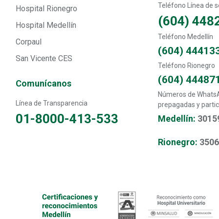
Teléfono Línea de so
Hospital Rionegro
(604) 448
Hospital Medellín
Teléfono Medellín
Corpaul
(604) 44413
San Vicente CES
Teléfono Rionegro
(604) 44487
Comunícanos
Números de WhatsAp
Línea de Transparencia
prepagadas y partic
01-8000-413-533
Medellín:
3015
Rionegro:
350