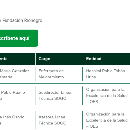
te Fundación Rionegro
scríbete aquí
ente
Cargo
Entidad
 María González
Enfermera de
Hospital Pablo Tobón
amaría
Mejoramiento
Uribe
Organización para la
 Pablo Ruano
Subdirector Línea
Excelencia de la Salud
re
Técnica SOGC
– OES
Organización para la
ia Inés Osorio
Asesora Línea
Excelencia de la Salud
s
Técnica SOGC
– OES