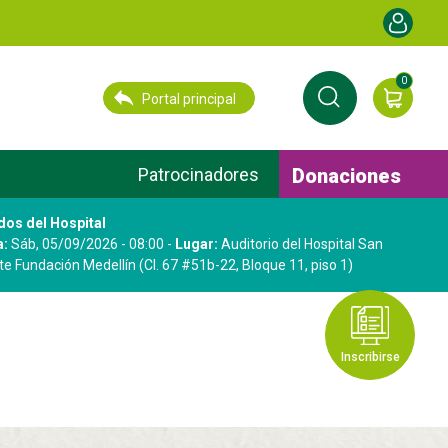
Menú de cu
0
Portal principal
Donaciones
Patrocinadores
os del Hospital
a:
Sáb, 05/09/2026 - 08:00
-
Lugar:
Auditorio del Hospital San
te Fundación Medellín (Cl. 67 #51b-22, Bloque 11, piso 1)
Inscribirse