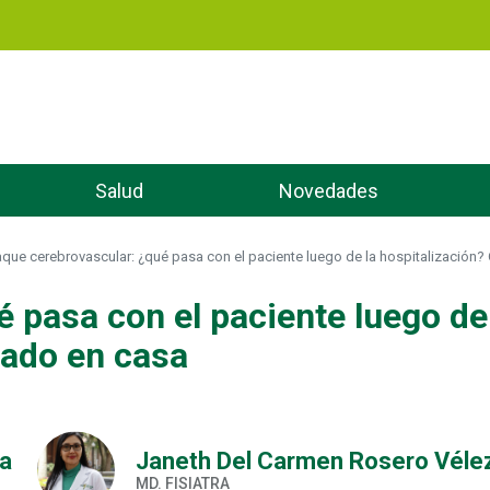
Pasar
al
contenido
principal
Salud
Novedades
que cerebrovascular: ¿qué pasa con el paciente luego de la hospitalización?
 pasa con el paciente luego de 
dado en casa
sa
Janeth Del Carmen Rosero Véle
MD. FISIATRA