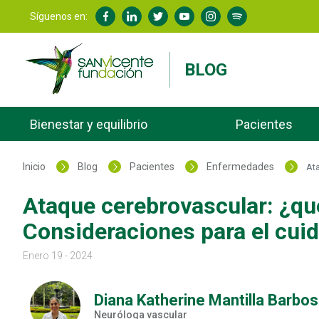
Síguenos en:
BLOG
Bienestar y equilibrio
Pacientes
Inicio
Blog
Pacientes
Enfermedades
Ata
Ataque cerebrovascular: ¿qué
Consideraciones para el cui
Enero 19 - 2024
Diana Katherine Mantilla Barbo
Neuróloga vascular