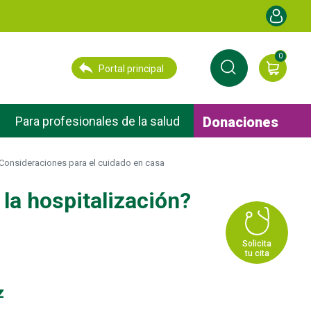
Menú de cu
0
Portal principal
Donaciones
Para profesionales de la salud
 Consideraciones para el cuidado en casa
la hospitalización?
Solicita
tu cita
z