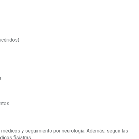
licéridos)
s
s
entos
s médicos y seguimiento por neurología. Además, seguir las
icos fisiatras.