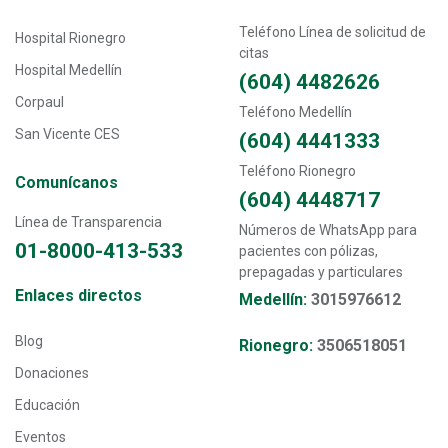
Teléfono Línea de solicitud de
Hospital Rionegro
citas
Hospital Medellín
(604) 4482626
Corpaul
Teléfono Medellín
San Vicente CES
(604) 4441333
Teléfono Rionegro
Comunícanos
(604) 4448717
Línea de Transparencia
Números de WhatsApp para
01-8000-413-533
pacientes con pólizas,
prepagadas y particulares
Transversal - Menú enlaces directos footer
Enlaces directos
Medellín:
3015976612
Blog
Rionegro:
3506518051
Donaciones
Educación
Eventos